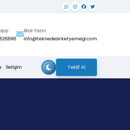
app
Bize Yazın
1526896
info@teknedesirketyemegi.com
a
İletişim
Teklif Al