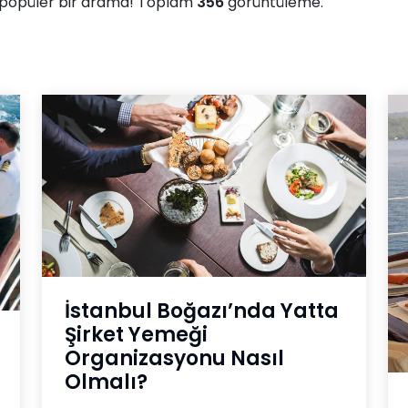
 popüler bir arama! Toplam
356
görüntüleme.
İstanbul Boğazı’nda Yatta
Şirket Yemeği
Organizasyonu Nasıl
Olmalı?