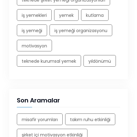
teknede şirket yemeği organizasyonları
iş yemekleri
yemek
kutlama
iş yemeği
iş yemeği organizasyonu
motivasyon
teknede kurumsal yemek
yıldönümü
Son Aramalar
misafir yorumları
takım ruhu etkinliği
şirket içi motivasyon etkinliği